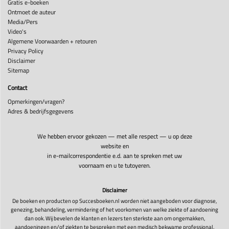
Gratis e-boeken
Ontmoet de auteur
Media/Pers
Video's
Algemene Voorwaarden + retouren
Privacy Policy
Disclaimer
Sitemap
Contact
Opmerkingen/vragen?
Adres & bedrijfsgegevens
We hebben ervoor gekozen — met alle respect — u op deze
website en
in e-mailcorrespondentie e.d. aan te spreken met uw
voornaam en u te tutoyeren.
Disclaimer
De boeken en producten op Succesboeken.nl worden niet aangeboden voor diagnose,
genezing, behandeling, vermindering of het voorkomen van welke ziekte of aandoening
dan ook. Wij bevelen de klanten en lezers ten sterkste aan om ongemakken,
aandoeningen en/of ziekten te bespreken met een medisch bekwame professional.