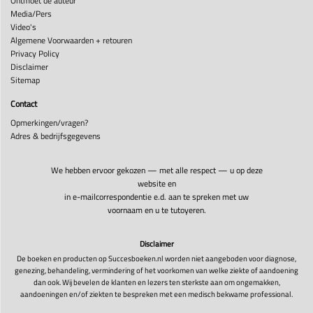
Ontmoet de auteur
Media/Pers
Video's
Algemene Voorwaarden + retouren
Privacy Policy
Disclaimer
Sitemap
Contact
Opmerkingen/vragen?
Adres & bedrijfsgegevens
We hebben ervoor gekozen — met alle respect — u op deze
website en
in e-mailcorrespondentie e.d. aan te spreken met uw
voornaam en u te tutoyeren.
Disclaimer
De boeken en producten op Succesboeken.nl worden niet aangeboden voor diagnose,
genezing, behandeling, vermindering of het voorkomen van welke ziekte of aandoening
dan ook. Wij bevelen de klanten en lezers ten sterkste aan om ongemakken,
aandoeningen en/of ziekten te bespreken met een medisch bekwame professional.