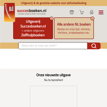
Uitgeverij & de grootste website voor zelfontwikkeling
i
i
Uitgeverij
Alle andere NL boeken
Succesboeken.nl
Reizen en vrije tijd, romans,
+ andere uitgevers
thrillers, kinderboeken etc.
Zelfhulpboeken
Onze nieuwste uitgave
Nu te bestellen!