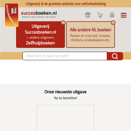
Uitgeverij & de grootste website voor zelfontwikkeling
i
i
Uitgeverij
Alle andere NL boeken
Succesboeken.nl
Reizen en vrije tijd, romans,
+ andere uitgevers
thrillers, kinderboeken etc.
Zelfhulpboeken
Onze nieuwste uitgave
Nu te bestellen!