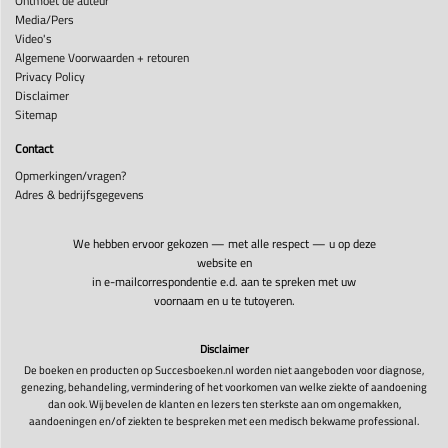
Ontmoet de auteur
Media/Pers
Video's
Algemene Voorwaarden + retouren
Privacy Policy
Disclaimer
Sitemap
Contact
Opmerkingen/vragen?
Adres & bedrijfsgegevens
We hebben ervoor gekozen — met alle respect — u op deze
website en
in e-mailcorrespondentie e.d. aan te spreken met uw
voornaam en u te tutoyeren.
Disclaimer
De boeken en producten op Succesboeken.nl worden niet aangeboden voor diagnose,
genezing, behandeling, vermindering of het voorkomen van welke ziekte of aandoening
dan ook. Wij bevelen de klanten en lezers ten sterkste aan om ongemakken,
aandoeningen en/of ziekten te bespreken met een medisch bekwame professional.