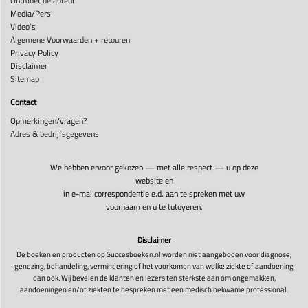
Ontmoet de auteur
Media/Pers
Video's
Algemene Voorwaarden + retouren
Privacy Policy
Disclaimer
Sitemap
Contact
Opmerkingen/vragen?
Adres & bedrijfsgegevens
We hebben ervoor gekozen — met alle respect — u op deze
website en
in e-mailcorrespondentie e.d. aan te spreken met uw
voornaam en u te tutoyeren.
Disclaimer
De boeken en producten op Succesboeken.nl worden niet aangeboden voor diagnose,
genezing, behandeling, vermindering of het voorkomen van welke ziekte of aandoening
dan ook. Wij bevelen de klanten en lezers ten sterkste aan om ongemakken,
aandoeningen en/of ziekten te bespreken met een medisch bekwame professional.