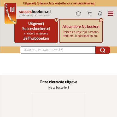
Uitgeverij & de grootste website voor zelfontwikkeling
i
i
Uitgeverij
Alle andere NL boeken
Succesboeken.nl
Reizen en vrije tijd, romans,
+ andere uitgevers
thrillers, kinderboeken etc.
Zelfhulpboeken
Onze nieuwste uitgave
Nu te bestellen!