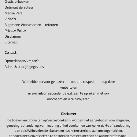
Gratis e-boeken
Ontmoet de auteur
Media/Pers
Video's
Algemene Voorwaarden + retouren
Privacy Policy
Disclaimer
Sitemap
Contact
Opmerkingen/vragen?
Adres & bedrijfsgegevens
We hebben ervoor gekozen — met alle respect — u op deze
website en
in e-mailcorrespondentie e.d. aan te spreken met uw
voornaam en u te tutoyeren.
Disclaimer
De boeken en producten op Succesboeken.nl worden niet aangeboden voor diagnose,
genezing, behandeling, vermindering of het voorkomen van welke ziekte of aandoening
dan ook. Wij bevelen de klanten en lezers ten sterkste aan om ongemakken,
aandoeningen en/of ziekten te bespreken met een medisch bekwame professional.