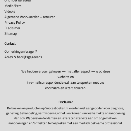
Ontmoet de auteur
Media/Pers
Video's
Algemene Voorwaarden + retouren
Privacy Policy
Disclaimer
Sitemap
Contact
Opmerkingen/vragen?
Adres & bedrijfsgegevens
We hebben ervoor gekozen — met alle respect — u op deze
website en
in e-mailcorrespondentie e.d. aan te spreken met uw
voornaam en u te tutoyeren.
Disclaimer
De boeken en producten op Succesboeken.nl worden niet aangeboden voor diagnose,
genezing, behandeling, vermindering of het voorkomen van welke ziekte of aandoening
dan ook. Wij bevelen de klanten en lezers ten sterkste aan om ongemakken,
aandoeningen en/of ziekten te bespreken met een medisch bekwame professional.