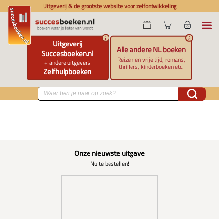
Uitgeverij & de grootste website voor zelfontwikkeling
i
i
Uitgeverij
Alle andere NL boeken
Succesboeken.nl
Reizen en vrije tijd, romans,
+ andere uitgevers
thrillers, kinderboeken etc.
Zelfhulpboeken
Onze nieuwste uitgave
Nu te bestellen!