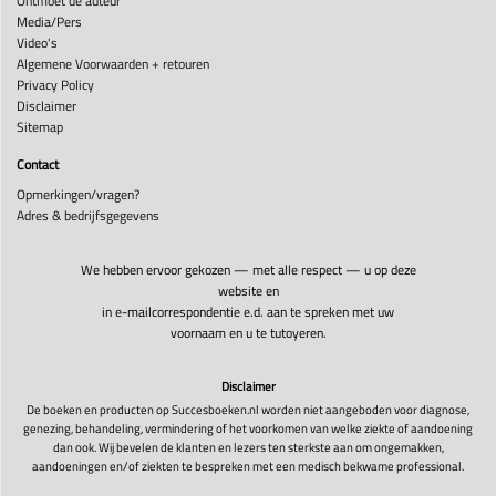
Ontmoet de auteur
Media/Pers
Video's
Algemene Voorwaarden + retouren
Privacy Policy
Disclaimer
Sitemap
Contact
Opmerkingen/vragen?
Adres & bedrijfsgegevens
We hebben ervoor gekozen — met alle respect — u op deze
website en
in e-mailcorrespondentie e.d. aan te spreken met uw
voornaam en u te tutoyeren.
Disclaimer
De boeken en producten op Succesboeken.nl worden niet aangeboden voor diagnose,
genezing, behandeling, vermindering of het voorkomen van welke ziekte of aandoening
dan ook. Wij bevelen de klanten en lezers ten sterkste aan om ongemakken,
aandoeningen en/of ziekten te bespreken met een medisch bekwame professional.