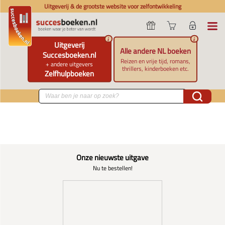
Uitgeverij & de grootste website voor zelfontwikkeling
i
i
Uitgeverij
Alle andere NL boeken
Succesboeken.nl
Reizen en vrije tijd, romans,
+ andere uitgevers
thrillers, kinderboeken etc.
Zelfhulpboeken
Onze nieuwste uitgave
Nu te bestellen!