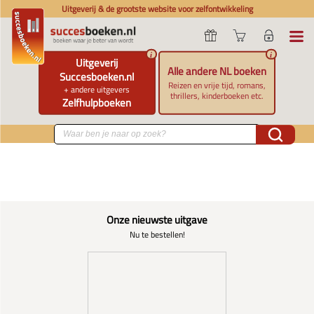
Uitgeverij & de grootste website voor zelfontwikkeling
i
i
Uitgeverij
Alle andere NL boeken
Succesboeken.nl
Reizen en vrije tijd, romans,
+ andere uitgevers
thrillers, kinderboeken etc.
Zelfhulpboeken
Onze nieuwste uitgave
Nu te bestellen!