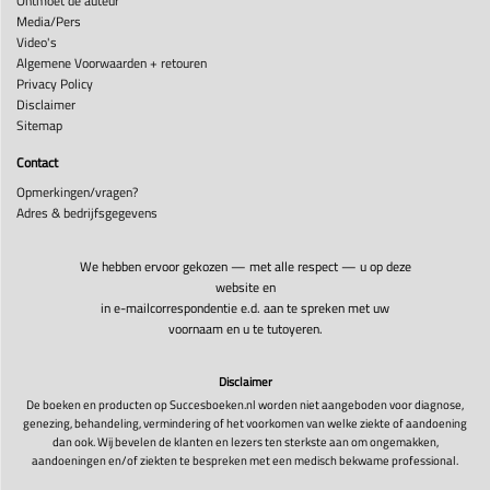
Ontmoet de auteur
Media/Pers
Video's
Algemene Voorwaarden + retouren
Privacy Policy
Disclaimer
Sitemap
Contact
Opmerkingen/vragen?
Adres & bedrijfsgegevens
We hebben ervoor gekozen — met alle respect — u op deze
website en
in e-mailcorrespondentie e.d. aan te spreken met uw
voornaam en u te tutoyeren.
Disclaimer
De boeken en producten op Succesboeken.nl worden niet aangeboden voor diagnose,
genezing, behandeling, vermindering of het voorkomen van welke ziekte of aandoening
dan ook. Wij bevelen de klanten en lezers ten sterkste aan om ongemakken,
aandoeningen en/of ziekten te bespreken met een medisch bekwame professional.