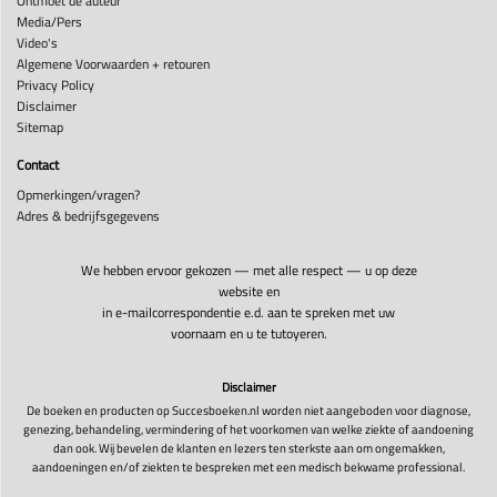
Ontmoet de auteur
Media/Pers
Video's
Algemene Voorwaarden + retouren
Privacy Policy
Disclaimer
Sitemap
Contact
Opmerkingen/vragen?
Adres & bedrijfsgegevens
We hebben ervoor gekozen — met alle respect — u op deze
website en
in e-mailcorrespondentie e.d. aan te spreken met uw
voornaam en u te tutoyeren.
Disclaimer
De boeken en producten op Succesboeken.nl worden niet aangeboden voor diagnose,
genezing, behandeling, vermindering of het voorkomen van welke ziekte of aandoening
dan ook. Wij bevelen de klanten en lezers ten sterkste aan om ongemakken,
aandoeningen en/of ziekten te bespreken met een medisch bekwame professional.