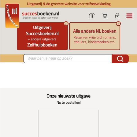
Uitgeverij & de grootste website voor zelfontwikkeling
i
i
Uitgeverij
Alle andere NL boeken
Succesboeken.nl
Reizen en vrije tijd, romans,
+ andere uitgevers
thrillers, kinderboeken etc.
Zelfhulpboeken
Onze nieuwste uitgave
Nu te bestellen!