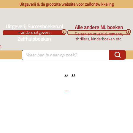
Uitgeverij & de grootste website voor zelfontwikkeling
Uitgeverij Succesboeken.nl
Alle andere NL boeken
+ andere uitgevers
i
i
Reizen en vrije tijd, romans,
Zelfhulpboeken
thrillers, kinderboeken etc.
n