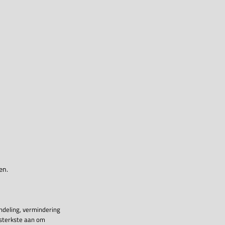
en.
ndeling, vermindering
 sterkste aan om