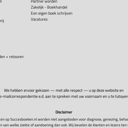
en
Partner worden
Zakelijk - Boekhandel
Een eigen boek schrijven
Vacatures
rij
en + retouren
We hebben ervoor gekozen — met alle respect — u op deze website en
 e-mailcorrespondentie e.d. aan te spreken met uw voornaam en u te tutoyer
Disclaimer
en op Succesboeken.nl worden niet aangeboden voor diagnose, genezing, beha
n van welke ziekte of aandoening dan ook. Wij bevelen de klanten en lezers ten