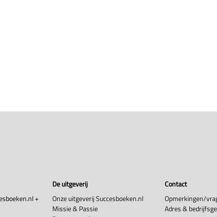
De uitgeverij
Contact
esboeken.nl +
Onze uitgeverij Succesboeken.nl
Opmerkingen/vra
Missie & Passie
Adres & bedrijfsg