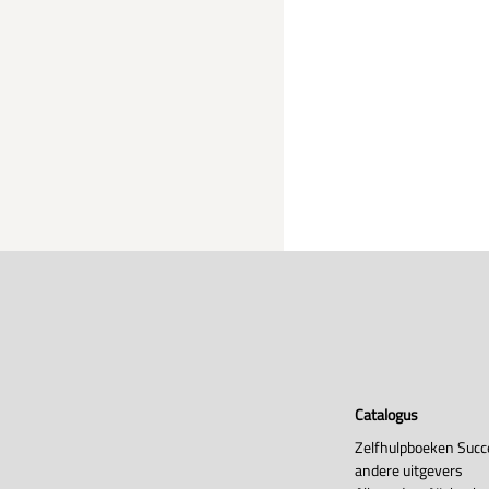
Catalogus
Zelfhulpboeken Succ
andere uitgevers