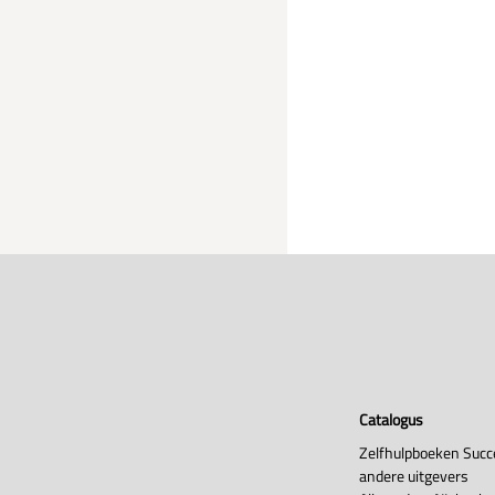
Catalogus
Zelfhulpboeken Succ
andere uitgevers