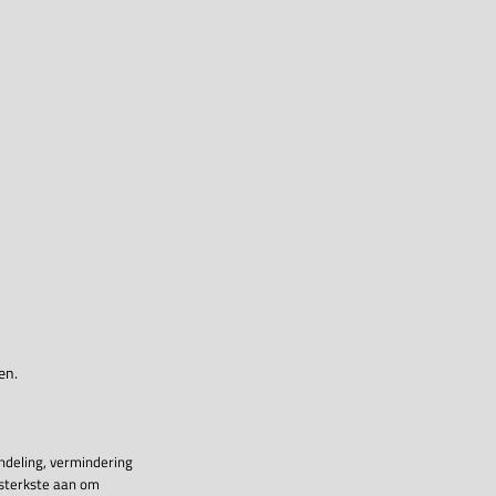
en.
ndeling, vermindering
 sterkste aan om