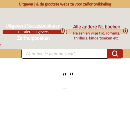
Uitgeverij & de grootste website voor zelfontwikkeling
Uitgeverij Succesboeken.nl
Alle andere NL boeken
+ andere uitgevers
i
i
Reizen en vrije tijd, romans,
Zelfhulpboeken
thrillers, kinderboeken etc.
n