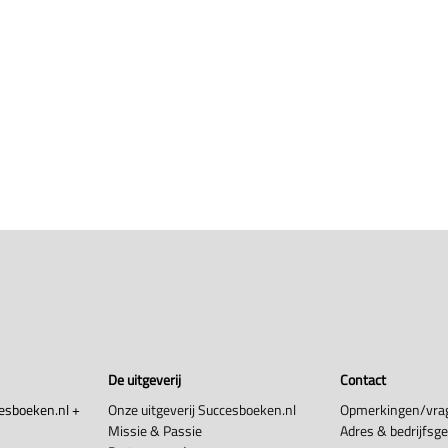
De uitgeverij
Contact
esboeken.nl +
Onze uitgeverij Succesboeken.nl
Opmerkingen/vra
Missie & Passie
Adres & bedrijfsg