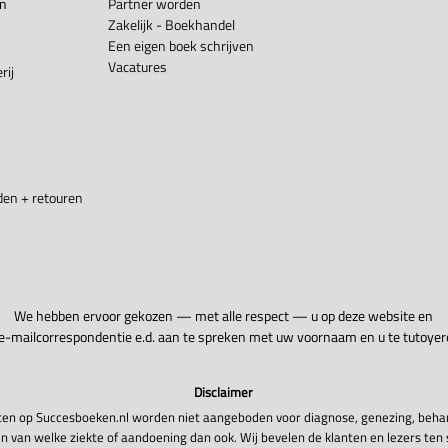
en
Partner worden
Zakelijk - Boekhandel
Een eigen boek schrijven
Vacatures
rij
en + retouren
We hebben ervoor gekozen — met alle respect — u op deze website en
 e-mailcorrespondentie e.d. aan te spreken met uw voornaam en u te tutoyer
Disclaimer
en op Succesboeken.nl worden niet aangeboden voor diagnose, genezing, beha
n van welke ziekte of aandoening dan ook. Wij bevelen de klanten en lezers ten