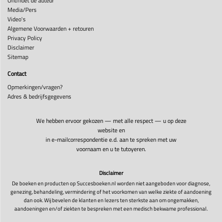
Ontmoet de auteur
Media/Pers
Video's
Algemene Voorwaarden + retouren
Privacy Policy
Disclaimer
Sitemap
Contact
Opmerkingen/vragen?
Adres & bedrijfsgegevens
We hebben ervoor gekozen — met alle respect — u op deze
website en
in e-mailcorrespondentie e.d. aan te spreken met uw
voornaam en u te tutoyeren.
Disclaimer
De boeken en producten op Succesboeken.nl worden niet aangeboden voor diagnose,
genezing, behandeling, vermindering of het voorkomen van welke ziekte of aandoening
dan ook. Wij bevelen de klanten en lezers ten sterkste aan om ongemakken,
aandoeningen en/of ziekten te bespreken met een medisch bekwame professional.