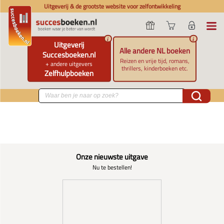
Uitgeverij & de grootste website voor zelfontwikkeling
i
i
Uitgeverij
Alle andere NL boeken
Succesboeken.nl
Reizen en vrije tijd, romans,
+ andere uitgevers
thrillers, kinderboeken etc.
Zelfhulpboeken
Onze nieuwste uitgave
Nu te bestellen!