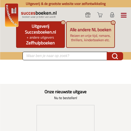
Uitgeverij & de grootste website voor zelfontwikkeling
i
i
Uitgeverij
Alle andere NL boeken
Succesboeken.nl
Reizen en vrije tijd, romans,
+ andere uitgevers
thrillers, kinderboeken etc.
Zelfhulpboeken
Onze nieuwste uitgave
Nu te bestellen!