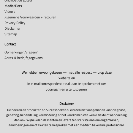
Ontmoet de auteur
Media/Pers
Video's
Algemene Voorwaarden + retouren
Privacy Policy
Disclaimer
Sitemap
Contact
Opmerkingen/vragen?
Adres & bedrijfsgegevens
We hebben ervoor gekozen — met alle respect — u op deze
website en
in e-mailcorrespondentie e.d. aan te spreken met uw
voornaam en u te tutoyeren.
Disclaimer
De boeken en producten op Succesboeken.nl worden niet aangeboden voor diagnose,
genezing, behandeling, vermindering of het voorkomen van welke ziekte of aandoening
dan ook. Wij bevelen de klanten en lezers ten sterkste aan om ongemakken,
aandoeningen en/of ziekten te bespreken met een medisch bekwame professional.