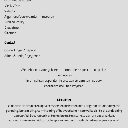
Ontmoet de auteur
Media/Pers
Video's
Algemene Voorwaarden + retouren
Privacy Policy
Disclaimer
Sitemap
Contact
Opmerkingen/vragen?
Adres & bedrijfsgegevens
We hebben ervoor gekozen — met alle respect — u op deze
website en
in e-mailcorrespondentie e.d. aan te spreken met uw
voornaam en u te tutoyeren.
Disclaimer
De boeken en producten op Succesboeken.nl worden niet aangeboden voor diagnose,
genezing, behandeling, vermindering of het voorkomen van welke ziekte of aandoening
dan ook. Wij bevelen de klanten en lezers ten sterkste aan om ongemakken,
aandoeningen en/of ziekten te bespreken met een medisch bekwame professional.