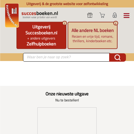
Uitgeverij & de grootste website voor zelfontwikkeling
i
i
Uitgeverij
Alle andere NL boeken
Succesboeken.nl
Reizen en vrije tijd, romans,
+ andere uitgevers
thrillers, kinderboeken etc.
Zelfhulpboeken
Onze nieuwste uitgave
Nu te bestellen!