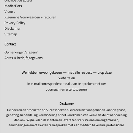
Ontmoet de auteur
Media/Pers
Video's
Algemene Voorwaarden + retouren
Privacy Policy
Disclaimer
Sitemap
Contact
Opmerkingen/vragen?
Adres & bedrijfsgegevens
We hebben ervoor gekozen — met alle respect — u op deze
website en
in e-mailcorrespondentie e.d. aan te spreken met uw
voornaam en u te tutoyeren.
Disclaimer
De boeken en producten op Succesboeken.nl worden niet aangeboden voor diagnose,
genezing, behandeling, vermindering of het voorkomen van welke ziekte of aandoening
dan ook. Wij bevelen de klanten en lezers ten sterkste aan om ongemakken,
aandoeningen en/of ziekten te bespreken met een medisch bekwame professional.