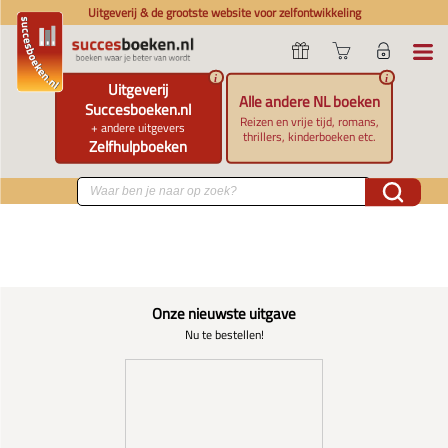
Uitgeverij & de grootste website voor zelfontwikkeling
i
i
Uitgeverij
Alle andere NL boeken
Succesboeken.nl
Reizen en vrije tijd, romans,
+ andere uitgevers
thrillers, kinderboeken etc.
Zelfhulpboeken
Onze nieuwste uitgave
Nu te bestellen!