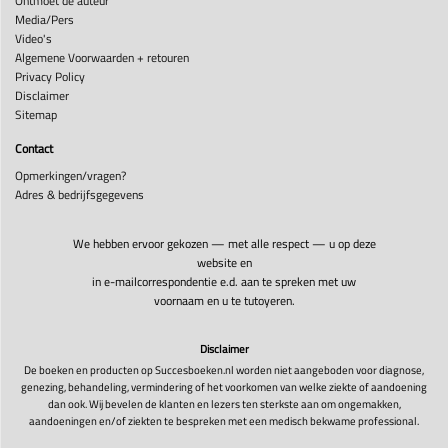
Ontmoet de auteur
Media/Pers
Video's
Algemene Voorwaarden + retouren
Privacy Policy
Disclaimer
Sitemap
Contact
Opmerkingen/vragen?
Adres & bedrijfsgegevens
We hebben ervoor gekozen — met alle respect — u op deze
website en
in e-mailcorrespondentie e.d. aan te spreken met uw
voornaam en u te tutoyeren.
Disclaimer
De boeken en producten op Succesboeken.nl worden niet aangeboden voor diagnose,
genezing, behandeling, vermindering of het voorkomen van welke ziekte of aandoening
dan ook. Wij bevelen de klanten en lezers ten sterkste aan om ongemakken,
aandoeningen en/of ziekten te bespreken met een medisch bekwame professional.