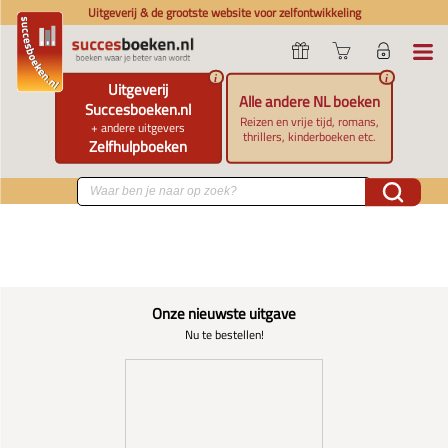
Uitgeverij & de grootste website voor zelfontwikkeling
i
i
Uitgeverij
Alle andere NL boeken
Succesboeken.nl
Reizen en vrije tijd, romans,
+ andere uitgevers
thrillers, kinderboeken etc.
Zelfhulpboeken
Onze nieuwste uitgave
Nu te bestellen!