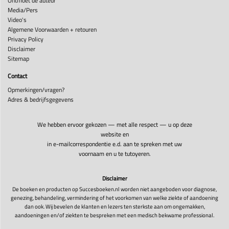
Ontmoet de auteur
Media/Pers
Video's
Algemene Voorwaarden + retouren
Privacy Policy
Disclaimer
Sitemap
Contact
Opmerkingen/vragen?
Adres & bedrijfsgegevens
We hebben ervoor gekozen — met alle respect — u op deze
website en
in e-mailcorrespondentie e.d. aan te spreken met uw
voornaam en u te tutoyeren.
Disclaimer
De boeken en producten op Succesboeken.nl worden niet aangeboden voor diagnose,
genezing, behandeling, vermindering of het voorkomen van welke ziekte of aandoening
dan ook. Wij bevelen de klanten en lezers ten sterkste aan om ongemakken,
aandoeningen en/of ziekten te bespreken met een medisch bekwame professional.