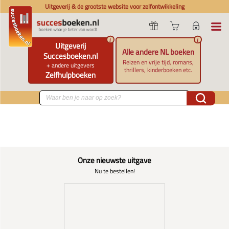
Uitgeverij & de grootste website voor zelfontwikkeling
i
i
Uitgeverij
Alle andere NL boeken
Succesboeken.nl
Reizen en vrije tijd, romans,
+ andere uitgevers
thrillers, kinderboeken etc.
Zelfhulpboeken
Onze nieuwste uitgave
Nu te bestellen!