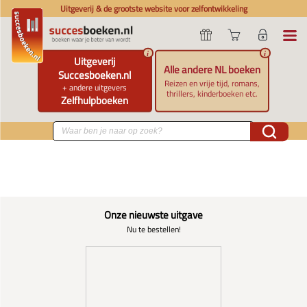
Uitgeverij & de grootste website voor zelfontwikkeling
i
i
Uitgeverij
Alle andere NL boeken
Succesboeken.nl
Reizen en vrije tijd, romans,
+ andere uitgevers
thrillers, kinderboeken etc.
Zelfhulpboeken
Onze nieuwste uitgave
Nu te bestellen!