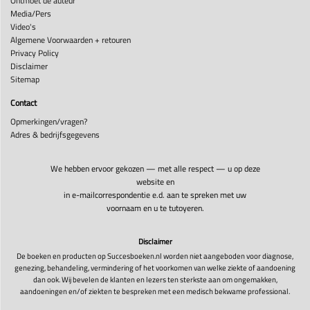
Ontmoet de auteur
Media/Pers
Video's
Algemene Voorwaarden + retouren
Privacy Policy
Disclaimer
Sitemap
Contact
Opmerkingen/vragen?
Adres & bedrijfsgegevens
We hebben ervoor gekozen — met alle respect — u op deze
website en
in e-mailcorrespondentie e.d. aan te spreken met uw
voornaam en u te tutoyeren.
Disclaimer
De boeken en producten op Succesboeken.nl worden niet aangeboden voor diagnose,
genezing, behandeling, vermindering of het voorkomen van welke ziekte of aandoening
dan ook. Wij bevelen de klanten en lezers ten sterkste aan om ongemakken,
aandoeningen en/of ziekten te bespreken met een medisch bekwame professional.