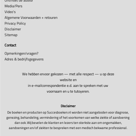
Ontmoet de auteur
Media/Pers
Video's
Algemene Voorwaarden + retouren
Privacy Policy
Disclaimer
Sitemap
Contact
Opmerkingen/vragen?
Adres & bedrijfsgegevens
We hebben ervoor gekozen — met alle respect — u op deze
website en
in e-mailcorrespondentie e.d. aan te spreken met uw
voornaam en u te tutoyeren.
Disclaimer
De boeken en producten op Succesboeken.nl worden niet aangeboden voor diagnose,
genezing, behandeling, vermindering of het voorkomen van welke ziekte of aandoening
dan ook. Wij bevelen de klanten en lezers ten sterkste aan om ongemakken,
aandoeningen en/of ziekten te bespreken met een medisch bekwame professional.