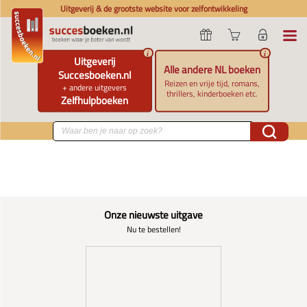
Uitgeverij & de grootste website voor zelfontwikkeling
i
i
Uitgeverij
Alle andere NL boeken
Succesboeken.nl
Reizen en vrije tijd, romans,
+ andere uitgevers
thrillers, kinderboeken etc.
Zelfhulpboeken
Onze nieuwste uitgave
Nu te bestellen!