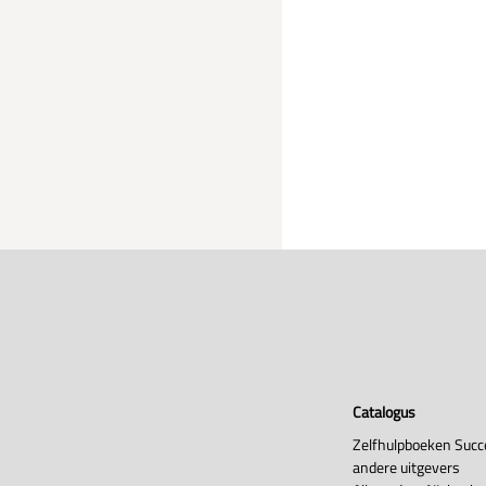
Catalogus
Zelfhulpboeken Succ
andere uitgevers