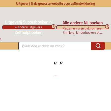
Uitgeverij & de grootste website voor zelfontwikkeling
Uitgeverij Succesboeken.nl
Alle andere NL boeken
+ andere uitgevers
i
i
Reizen en vrije tijd, romans,
Zelfhulpboeken
thrillers, kinderboeken etc.
n