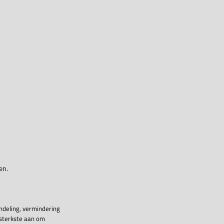
en.
ndeling, vermindering
 sterkste aan om