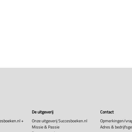
De uitgeverij
Contact
esboeken.nl +
Onze uitgeverij Succesboeken.nl
Opmerkingen/vra
Missie & Passie
Adres & bedrijfsg