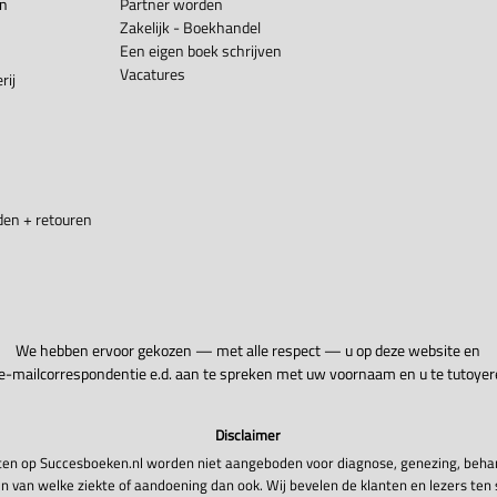
en
Partner worden
Zakelijk - Boekhandel
Een eigen boek schrijven
Vacatures
rij
en + retouren
We hebben ervoor gekozen — met alle respect — u op deze website en
 e-mailcorrespondentie e.d. aan te spreken met uw voornaam en u te tutoyer
Disclaimer
en op Succesboeken.nl worden niet aangeboden voor diagnose, genezing, beha
n van welke ziekte of aandoening dan ook. Wij bevelen de klanten en lezers ten