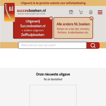
Uitgeverij & de grootste website voor zelfontwikkeling
i
i
Uitgeverij
Alle andere NL boeken
Succesboeken.nl
Reizen en vrije tijd, romans,
+ andere uitgevers
thrillers, kinderboeken etc.
Zelfhulpboeken
Onze nieuwste uitgave
Nu te bestellen!