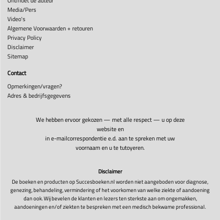
Ontmoet de auteur
Media/Pers
Video's
Algemene Voorwaarden + retouren
Privacy Policy
Disclaimer
Sitemap
Contact
Opmerkingen/vragen?
Adres & bedrijfsgegevens
We hebben ervoor gekozen — met alle respect — u op deze
website en
in e-mailcorrespondentie e.d. aan te spreken met uw
voornaam en u te tutoyeren.
Disclaimer
De boeken en producten op Succesboeken.nl worden niet aangeboden voor diagnose,
genezing, behandeling, vermindering of het voorkomen van welke ziekte of aandoening
dan ook. Wij bevelen de klanten en lezers ten sterkste aan om ongemakken,
aandoeningen en/of ziekten te bespreken met een medisch bekwame professional.