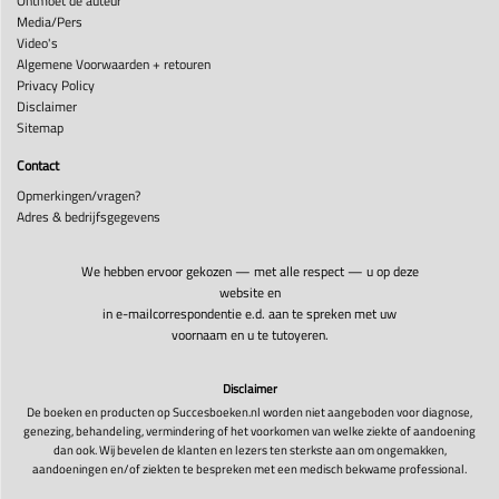
Ontmoet de auteur
Media/Pers
Video's
Algemene Voorwaarden + retouren
Privacy Policy
Disclaimer
Sitemap
Contact
Opmerkingen/vragen?
Adres & bedrijfsgegevens
We hebben ervoor gekozen — met alle respect — u op deze
website en
in e-mailcorrespondentie e.d. aan te spreken met uw
voornaam en u te tutoyeren.
Disclaimer
De boeken en producten op Succesboeken.nl worden niet aangeboden voor diagnose,
genezing, behandeling, vermindering of het voorkomen van welke ziekte of aandoening
dan ook. Wij bevelen de klanten en lezers ten sterkste aan om ongemakken,
aandoeningen en/of ziekten te bespreken met een medisch bekwame professional.