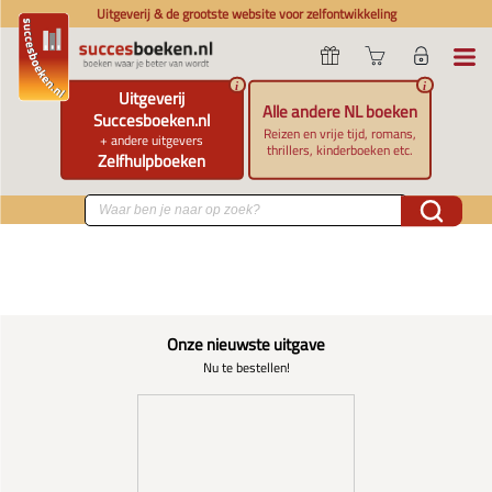
Uitgeverij & de grootste website voor zelfontwikkeling
i
i
Uitgeverij
Alle andere NL boeken
Succesboeken.nl
Reizen en vrije tijd, romans,
+ andere uitgevers
thrillers, kinderboeken etc.
Zelfhulpboeken
Onze nieuwste uitgave
Nu te bestellen!