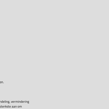
en.
ndeling, vermindering
 sterkste aan om