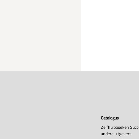
Catalogus
Zelfhulpboeken Succ
andere uitgevers