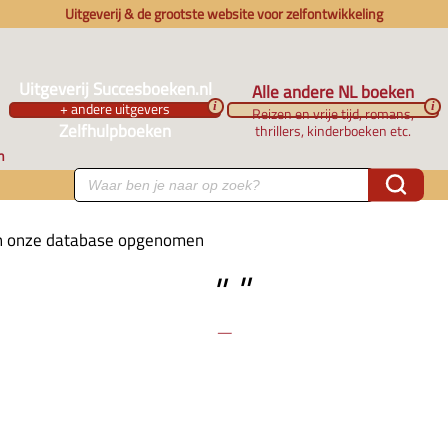
Uitgeverij & de grootste website voor zelfontwikkeling
Uitgeverij Succesboeken.nl
Alle andere NL boeken
+ andere uitgevers
i
i
Reizen en vrije tijd, romans,
Zelfhulpboeken
thrillers, kinderboeken etc.
n
 in onze database opgenomen