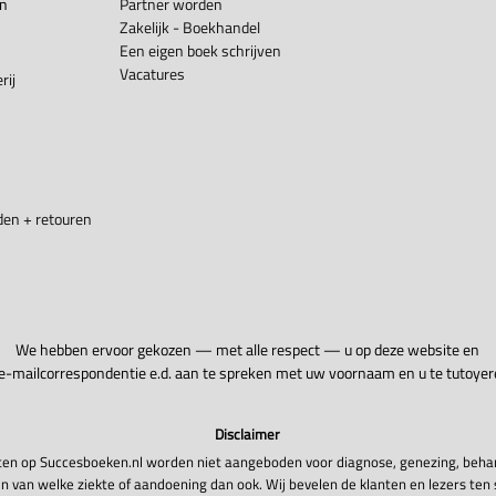
en
Partner worden
Zakelijk - Boekhandel
Een eigen boek schrijven
Vacatures
rij
en + retouren
We hebben ervoor gekozen — met alle respect — u op deze website en
 e-mailcorrespondentie e.d. aan te spreken met uw voornaam en u te tutoyer
Disclaimer
en op Succesboeken.nl worden niet aangeboden voor diagnose, genezing, beha
n van welke ziekte of aandoening dan ook. Wij bevelen de klanten en lezers ten