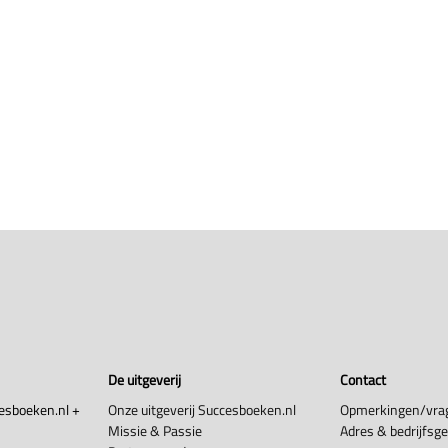
De uitgeverij
Contact
esboeken.nl +
Onze uitgeverij Succesboeken.nl
Opmerkingen/vra
Missie & Passie
Adres & bedrijfsg