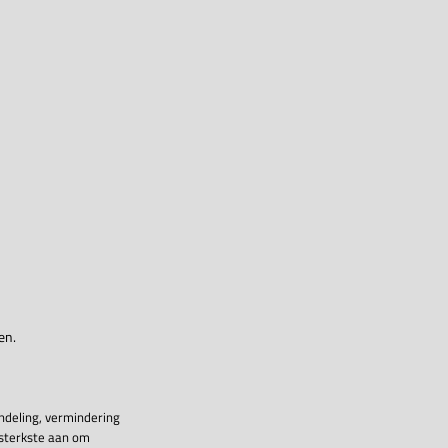
en.
ndeling, vermindering
 sterkste aan om