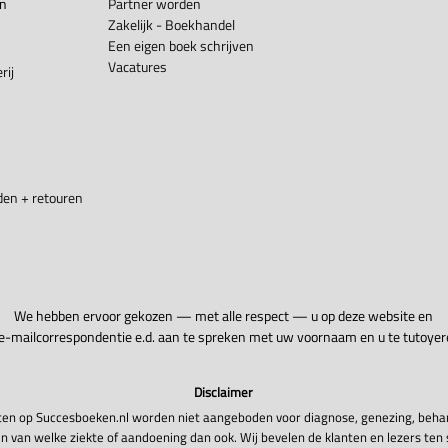
en
Partner worden
Zakelijk - Boekhandel
Een eigen boek schrijven
Vacatures
rij
en + retouren
We hebben ervoor gekozen — met alle respect — u op deze website en
 e-mailcorrespondentie e.d. aan te spreken met uw voornaam en u te tutoyer
Disclaimer
en op Succesboeken.nl worden niet aangeboden voor diagnose, genezing, beha
n van welke ziekte of aandoening dan ook. Wij bevelen de klanten en lezers ten