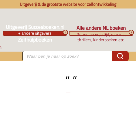
Uitgeverij & de grootste website voor zelfontwikkeling
Uitgeverij Succesboeken.nl
Alle andere NL boeken
+ andere uitgevers
i
i
Reizen en vrije tijd, romans,
Zelfhulpboeken
thrillers, kinderboeken etc.
n