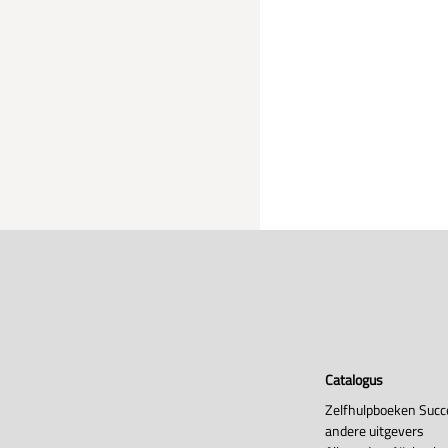
Catalogus
Zelfhulpboeken Succ
andere uitgevers