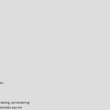
en.
ndeling, vermindering
 sterkste aan om