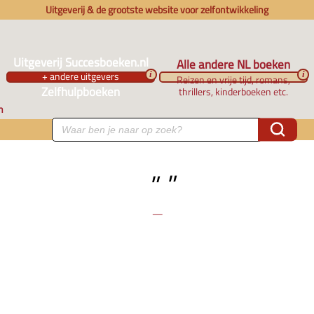
Uitgeverij & de grootste website voor zelfontwikkeling
Uitgeverij Succesboeken.nl
Alle andere NL boeken
+ andere uitgevers
i
i
Reizen en vrije tijd, romans,
Zelfhulpboeken
thrillers, kinderboeken etc.
n