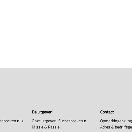
De uitgeverij
Contact
esboeken.nl +
Onze uitgeverij Succesboeken.nl
Opmerkingen/vra
Missie & Passie
Adres & bedrijfsg