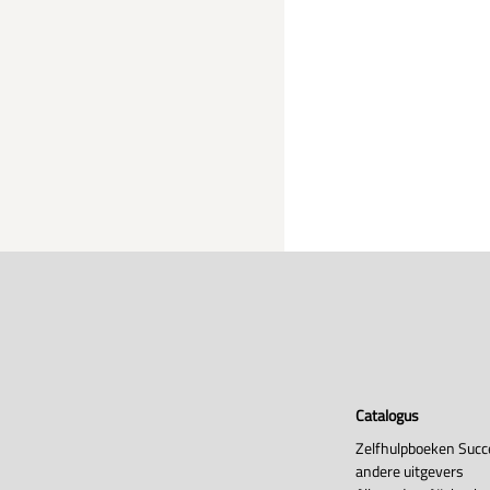
Catalogus
Zelfhulpboeken Succ
andere uitgevers