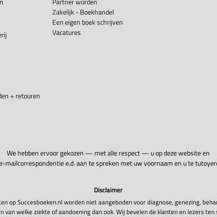
en
Partner worden
Zakelijk - Boekhandel
Een eigen boek schrijven
Vacatures
rij
en + retouren
We hebben ervoor gekozen — met alle respect — u op deze website en
 e-mailcorrespondentie e.d. aan te spreken met uw voornaam en u te tutoyer
Disclaimer
en op Succesboeken.nl worden niet aangeboden voor diagnose, genezing, beha
n van welke ziekte of aandoening dan ook. Wij bevelen de klanten en lezers ten