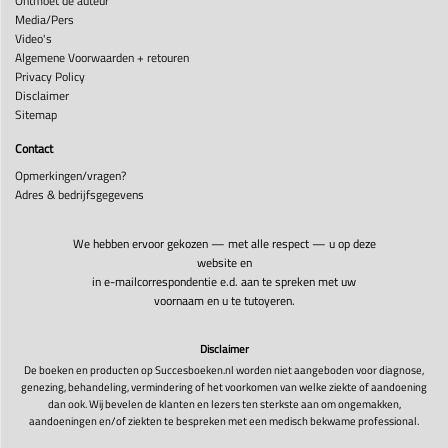
Ontmoet de auteur
Media/Pers
Video's
Algemene Voorwaarden + retouren
Privacy Policy
Disclaimer
Sitemap
Contact
Opmerkingen/vragen?
Adres & bedrijfsgegevens
We hebben ervoor gekozen — met alle respect — u op deze
website en
in e-mailcorrespondentie e.d. aan te spreken met uw
voornaam en u te tutoyeren.
Disclaimer
De boeken en producten op Succesboeken.nl worden niet aangeboden voor diagnose,
genezing, behandeling, vermindering of het voorkomen van welke ziekte of aandoening
dan ook. Wij bevelen de klanten en lezers ten sterkste aan om ongemakken,
aandoeningen en/of ziekten te bespreken met een medisch bekwame professional.