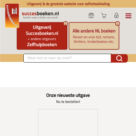
Uitgeverij & de grootste website voor zelfontwikkeling
i
i
Uitgeverij
Alle andere NL boeken
Succesboeken.nl
Reizen en vrije tijd, romans,
+ andere uitgevers
thrillers, kinderboeken etc.
Zelfhulpboeken
Onze nieuwste uitgave
Nu te bestellen!