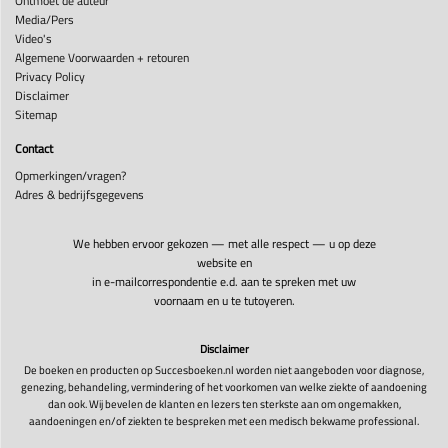
Ontmoet de auteur
Media/Pers
Video's
Algemene Voorwaarden + retouren
Privacy Policy
Disclaimer
Sitemap
Contact
Opmerkingen/vragen?
Adres & bedrijfsgegevens
We hebben ervoor gekozen — met alle respect — u op deze
website en
in e-mailcorrespondentie e.d. aan te spreken met uw
voornaam en u te tutoyeren.
Disclaimer
De boeken en producten op Succesboeken.nl worden niet aangeboden voor diagnose,
genezing, behandeling, vermindering of het voorkomen van welke ziekte of aandoening
dan ook. Wij bevelen de klanten en lezers ten sterkste aan om ongemakken,
aandoeningen en/of ziekten te bespreken met een medisch bekwame professional.