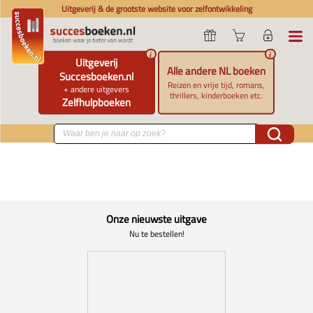
Uitgeverij & de grootste website voor zelfontwikkeling
i
i
Uitgeverij
Alle andere NL boeken
Succesboeken.nl
Reizen en vrije tijd, romans,
+ andere uitgevers
thrillers, kinderboeken etc.
Zelfhulpboeken
Onze nieuwste uitgave
Nu te bestellen!