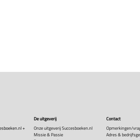
De uitgeverij
Contact
esboeken.nl +
Onze uitgeverij Succesboeken.nl
Opmerkingen/vra
Missie & Passie
Adres & bedrijfsg