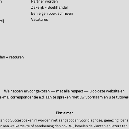
en
Partner worden
Zakelijk - Boekhandel
Een eigen boek schrijven
Vacatures
rij
en + retouren
We hebben ervoor gekozen — met alle respect — u op deze website en
 e-mailcorrespondentie e.d. aan te spreken met uw voornaam en u te tutoyer
Disclaimer
en op Succesboeken.nl worden niet aangeboden voor diagnose, genezing, beha
n van welke ziekte of aandoening dan ook. Wij bevelen de klanten en lezers ten