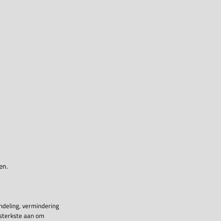
en.
ndeling, vermindering
 sterkste aan om