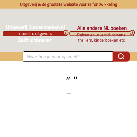
Uitgeverij & de grootste website voor zelfontwikkeling
Uitgeverij Succesboeken.nl
Alle andere NL boeken
+ andere uitgevers
i
i
Reizen en vrije tijd, romans,
Zelfhulpboeken
thrillers, kinderboeken etc.
n