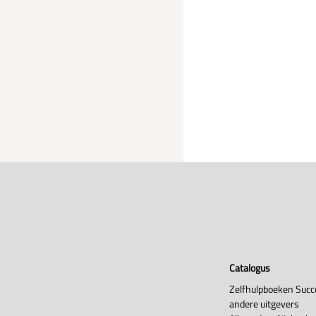
Catalogus
Zelfhulpboeken Succ
andere uitgevers