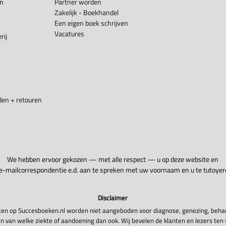
en
Partner worden
Zakelijk - Boekhandel
Een eigen boek schrijven
Vacatures
rij
en + retouren
We hebben ervoor gekozen — met alle respect — u op deze website en
 e-mailcorrespondentie e.d. aan te spreken met uw voornaam en u te tutoyer
Disclaimer
en op Succesboeken.nl worden niet aangeboden voor diagnose, genezing, beha
n van welke ziekte of aandoening dan ook. Wij bevelen de klanten en lezers ten