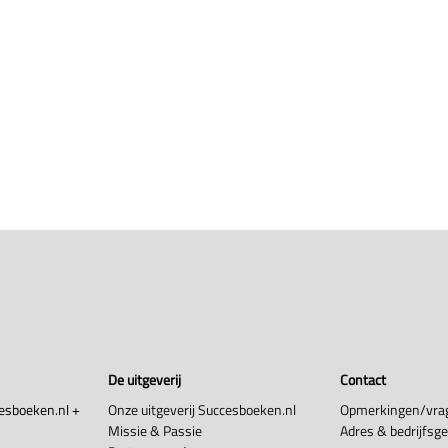
De uitgeverij
Contact
esboeken.nl +
Onze uitgeverij Succesboeken.nl
Opmerkingen/vra
Missie & Passie
Adres & bedrijfsg