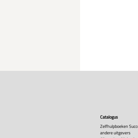
Catalogus
Zelfhulpboeken Succ
andere uitgevers