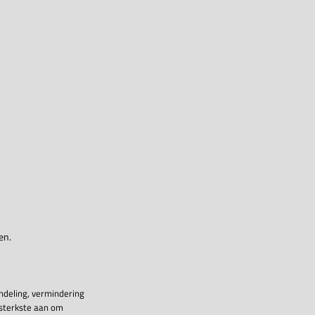
en.
ndeling, vermindering
 sterkste aan om