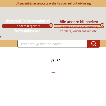
Uitgeverij & de grootste website voor zelfontwikkeling
Uitgeverij Succesboeken.nl
Alle andere NL boeken
+ andere uitgevers
i
i
Reizen en vrije tijd, romans,
Zelfhulpboeken
thrillers, kinderboeken etc.
n