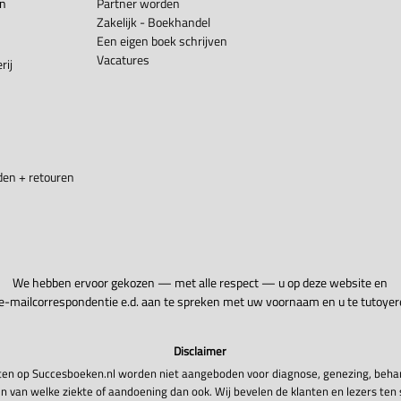
en
Partner worden
Zakelijk - Boekhandel
Een eigen boek schrijven
Vacatures
rij
en + retouren
We hebben ervoor gekozen — met alle respect — u op deze website en
 e-mailcorrespondentie e.d. aan te spreken met uw voornaam en u te tutoyer
Disclaimer
en op Succesboeken.nl worden niet aangeboden voor diagnose, genezing, beha
n van welke ziekte of aandoening dan ook. Wij bevelen de klanten en lezers ten