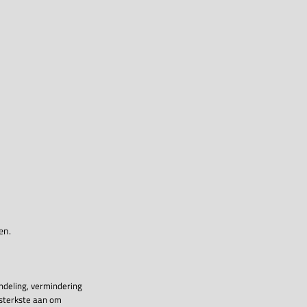
en.
ndeling, vermindering
 sterkste aan om