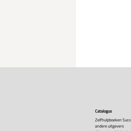
Catalogus
Zelfhulpboeken Succ
andere uitgevers