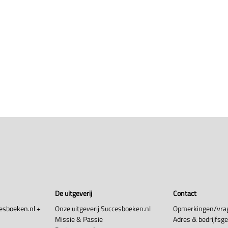
De uitgeverij
Contact
esboeken.nl +
Onze uitgeverij Succesboeken.nl
Opmerkingen/vra
Missie & Passie
Adres & bedrijfsg