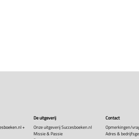
De uitgeverij
Contact
esboeken.nl +
Onze uitgeverij Succesboeken.nl
Opmerkingen/vra
Missie & Passie
Adres & bedrijfsg