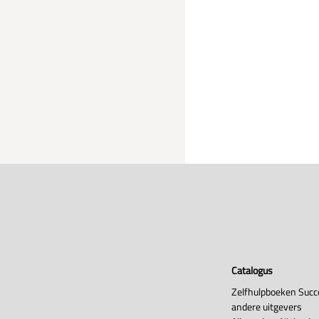
Catalogus
Zelfhulpboeken Succ
andere uitgevers