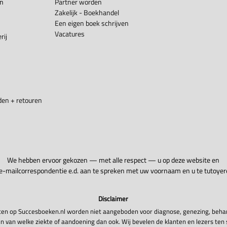
en
Partner worden
Zakelijk - Boekhandel
Een eigen boek schrijven
Vacatures
rij
en + retouren
We hebben ervoor gekozen — met alle respect — u op deze website en
 e-mailcorrespondentie e.d. aan te spreken met uw voornaam en u te tutoyer
Disclaimer
en op Succesboeken.nl worden niet aangeboden voor diagnose, genezing, beha
n van welke ziekte of aandoening dan ook. Wij bevelen de klanten en lezers ten