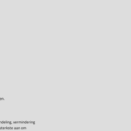
en.
ndeling, vermindering
 sterkste aan om