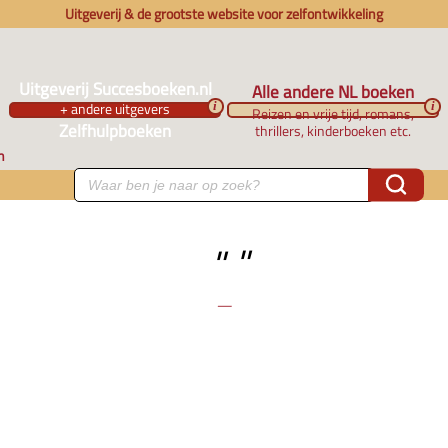
Uitgeverij & de grootste website voor zelfontwikkeling
Uitgeverij Succesboeken.nl
Alle andere NL boeken
+ andere uitgevers
i
i
Reizen en vrije tijd, romans,
Zelfhulpboeken
thrillers, kinderboeken etc.
n