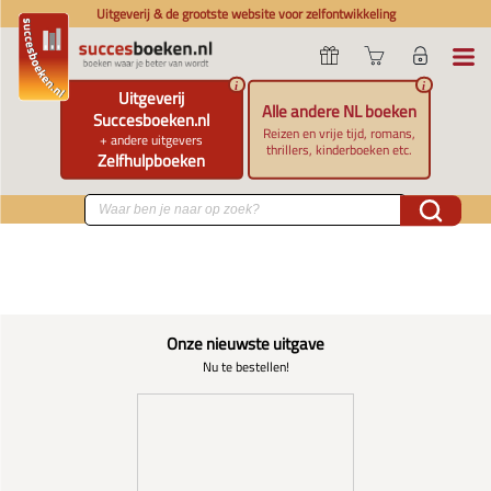
Uitgeverij & de grootste website voor zelfontwikkeling
i
i
Uitgeverij
Alle andere NL boeken
Succesboeken.nl
Reizen en vrije tijd, romans,
+ andere uitgevers
thrillers, kinderboeken etc.
Zelfhulpboeken
Onze nieuwste uitgave
Nu te bestellen!