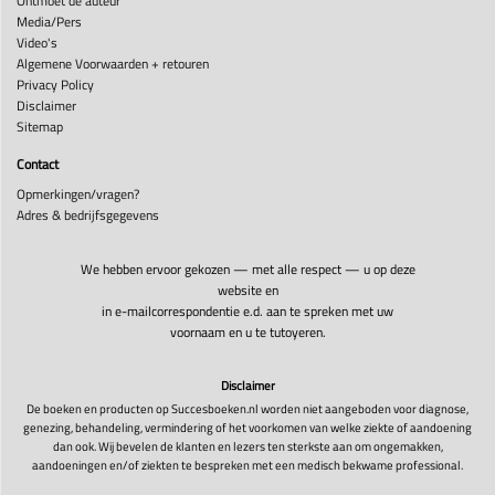
Ontmoet de auteur
Media/Pers
Video's
Algemene Voorwaarden + retouren
Privacy Policy
Disclaimer
Sitemap
Contact
Opmerkingen/vragen?
Adres & bedrijfsgegevens
We hebben ervoor gekozen — met alle respect — u op deze
website en
in e-mailcorrespondentie e.d. aan te spreken met uw
voornaam en u te tutoyeren.
Disclaimer
De boeken en producten op Succesboeken.nl worden niet aangeboden voor diagnose,
genezing, behandeling, vermindering of het voorkomen van welke ziekte of aandoening
dan ook. Wij bevelen de klanten en lezers ten sterkste aan om ongemakken,
aandoeningen en/of ziekten te bespreken met een medisch bekwame professional.