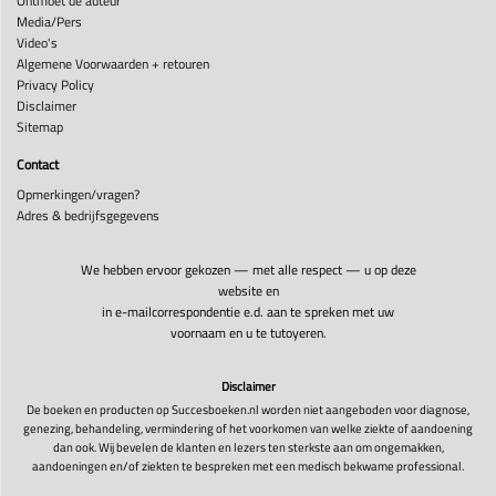
Ontmoet de auteur
Media/Pers
Video's
Algemene Voorwaarden + retouren
Privacy Policy
Disclaimer
Sitemap
Contact
Opmerkingen/vragen?
Adres & bedrijfsgegevens
We hebben ervoor gekozen — met alle respect — u op deze
website en
in e-mailcorrespondentie e.d. aan te spreken met uw
voornaam en u te tutoyeren.
Disclaimer
De boeken en producten op Succesboeken.nl worden niet aangeboden voor diagnose,
genezing, behandeling, vermindering of het voorkomen van welke ziekte of aandoening
dan ook. Wij bevelen de klanten en lezers ten sterkste aan om ongemakken,
aandoeningen en/of ziekten te bespreken met een medisch bekwame professional.