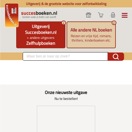
Uitgeverij & de grootste website voor zelfontwikkeling
i
i
Uitgeverij
Alle andere NL boeken
Succesboeken.nl
Reizen en vrije tijd, romans,
+ andere uitgevers
thrillers, kinderboeken etc.
Zelfhulpboeken
Onze nieuwste uitgave
Nu te bestellen!