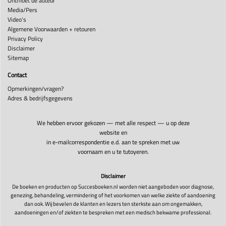
Ontmoet de auteur
Media/Pers
Video's
Algemene Voorwaarden + retouren
Privacy Policy
Disclaimer
Sitemap
Contact
Opmerkingen/vragen?
Adres & bedrijfsgegevens
We hebben ervoor gekozen — met alle respect — u op deze
website en
in e-mailcorrespondentie e.d. aan te spreken met uw
voornaam en u te tutoyeren.
Disclaimer
De boeken en producten op Succesboeken.nl worden niet aangeboden voor diagnose,
genezing, behandeling, vermindering of het voorkomen van welke ziekte of aandoening
dan ook. Wij bevelen de klanten en lezers ten sterkste aan om ongemakken,
aandoeningen en/of ziekten te bespreken met een medisch bekwame professional.