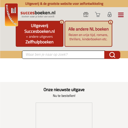
Uitgeverij & de grootste website voor zelfontwikkeling
i
i
Uitgeverij
Alle andere NL boeken
Succesboeken.nl
Reizen en vrije tijd, romans,
+ andere uitgevers
thrillers, kinderboeken etc.
Zelfhulpboeken
Onze nieuwste uitgave
Nu te bestellen!