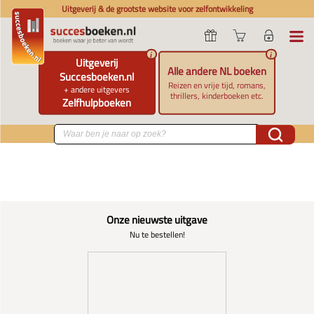
Uitgeverij & de grootste website voor zelfontwikkeling
i
i
Uitgeverij
Alle andere NL boeken
Succesboeken.nl
Reizen en vrije tijd, romans,
+ andere uitgevers
thrillers, kinderboeken etc.
Zelfhulpboeken
Onze nieuwste uitgave
Nu te bestellen!