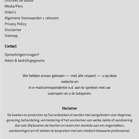
Ontmoet de auteur
Media/Pers
Video's
Algemene Voorwaarden + retouren
Privacy Policy
Disclaimer
Sitemap
Contact
Opmerkingen/vragen?
Adres & bedrijfsgegevens
We hebben ervoor gekozen — met alle respect — u op deze
website en
in e-mailcorrespondentie e.d. aan te spreken met uw
voornaam en u te tutoyeren.
Disclaimer
De boeken en producten op Succesboeken.nl worden niet aangeboden voor diagnose,
genezing, behandeling, vermindering of het voorkomen van welke ziekte of aandoening
dan ook. Wij bevelen de klanten en lezers ten sterkste aan om ongemakken,
aandoeningen en/of ziekten te bespreken met een medisch bekwame professional.