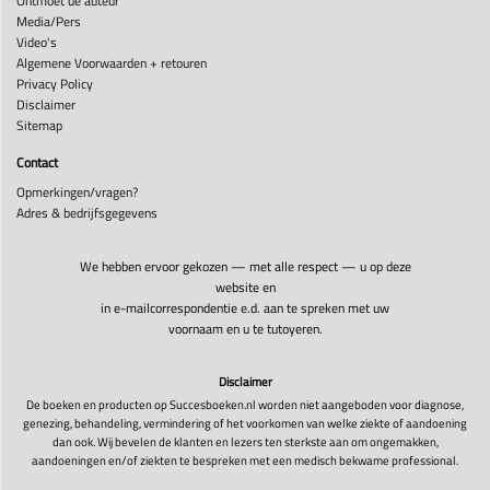
Ontmoet de auteur
Media/Pers
Video's
Algemene Voorwaarden + retouren
Privacy Policy
Disclaimer
Sitemap
Contact
Opmerkingen/vragen?
Adres & bedrijfsgegevens
We hebben ervoor gekozen — met alle respect — u op deze
website en
in e-mailcorrespondentie e.d. aan te spreken met uw
voornaam en u te tutoyeren.
Disclaimer
De boeken en producten op Succesboeken.nl worden niet aangeboden voor diagnose,
genezing, behandeling, vermindering of het voorkomen van welke ziekte of aandoening
dan ook. Wij bevelen de klanten en lezers ten sterkste aan om ongemakken,
aandoeningen en/of ziekten te bespreken met een medisch bekwame professional.