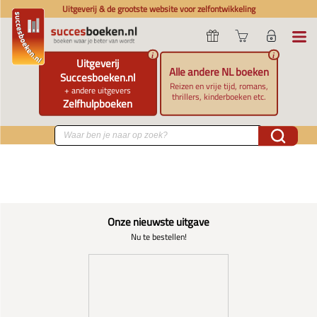
Uitgeverij & de grootste website voor zelfontwikkeling
i
i
Uitgeverij
Alle andere NL boeken
Succesboeken.nl
Reizen en vrije tijd, romans,
+ andere uitgevers
thrillers, kinderboeken etc.
Zelfhulpboeken
Onze nieuwste uitgave
Nu te bestellen!