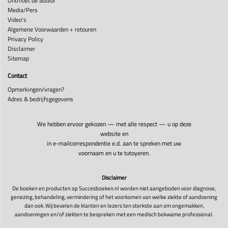
Ontmoet de auteur
Media/Pers
Video's
Algemene Voorwaarden + retouren
Privacy Policy
Disclaimer
Sitemap
Contact
Opmerkingen/vragen?
Adres & bedrijfsgegevens
We hebben ervoor gekozen — met alle respect — u op deze
website en
in e-mailcorrespondentie e.d. aan te spreken met uw
voornaam en u te tutoyeren.
Disclaimer
De boeken en producten op Succesboeken.nl worden niet aangeboden voor diagnose,
genezing, behandeling, vermindering of het voorkomen van welke ziekte of aandoening
dan ook. Wij bevelen de klanten en lezers ten sterkste aan om ongemakken,
aandoeningen en/of ziekten te bespreken met een medisch bekwame professional.