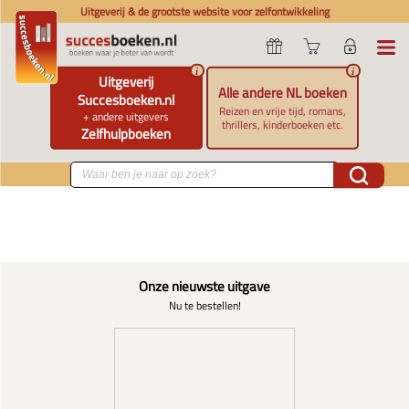
Uitgeverij & de grootste website voor zelfontwikkeling
i
i
Uitgeverij
Alle andere NL boeken
Succesboeken.nl
Reizen en vrije tijd, romans,
+ andere uitgevers
thrillers, kinderboeken etc.
Zelfhulpboeken
Onze nieuwste uitgave
Nu te bestellen!