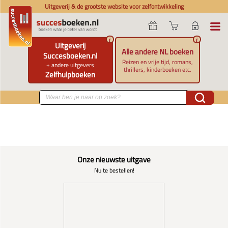
Uitgeverij & de grootste website voor zelfontwikkeling
i
i
Uitgeverij
Alle andere NL boeken
Succesboeken.nl
Reizen en vrije tijd, romans,
+ andere uitgevers
thrillers, kinderboeken etc.
Zelfhulpboeken
Onze nieuwste uitgave
Nu te bestellen!