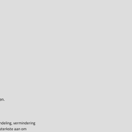
en.
ndeling, vermindering
 sterkste aan om