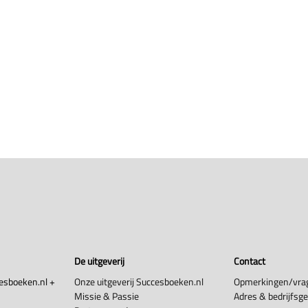
De uitgeverij
Contact
esboeken.nl +
Onze uitgeverij Succesboeken.nl
Opmerkingen/vra
Missie & Passie
Adres & bedrijfsg