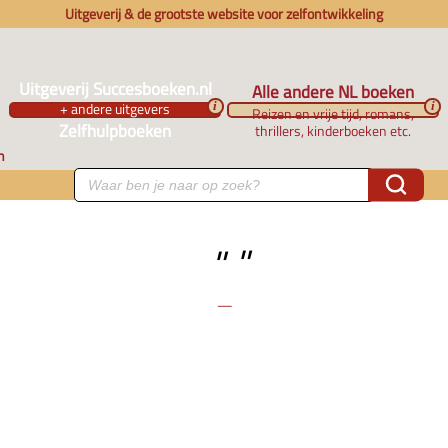
Uitgeverij & de grootste website voor zelfontwikkeling
Uitgeverij Succesboeken.nl
Alle andere NL boeken
+ andere uitgevers
i
i
Reizen en vrije tijd, romans,
Zelfhulpboeken
thrillers, kinderboeken etc.
n