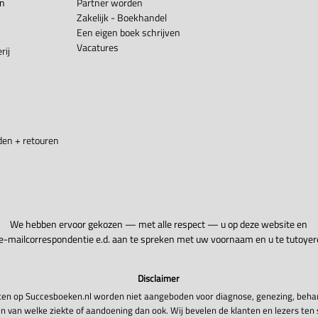
en
Partner worden
Zakelijk - Boekhandel
Een eigen boek schrijven
Vacatures
rij
en + retouren
We hebben ervoor gekozen — met alle respect — u op deze website en
 e-mailcorrespondentie e.d. aan te spreken met uw voornaam en u te tutoyer
Disclaimer
en op Succesboeken.nl worden niet aangeboden voor diagnose, genezing, beha
n van welke ziekte of aandoening dan ook. Wij bevelen de klanten en lezers ten