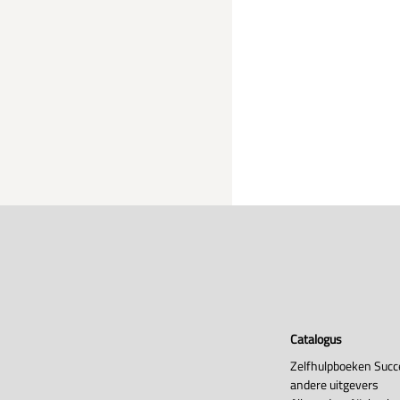
Catalogus
Zelfhulpboeken Succ
andere uitgevers