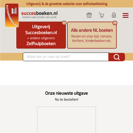
Uitgeverij & de grootste website voor zelfontwikkeling
i
i
Uitgeverij
Alle andere NL boeken
Succesboeken.nl
Reizen en vrije tijd, romans,
+ andere uitgevers
thrillers, kinderboeken etc.
Zelfhulpboeken
Onze nieuwste uitgave
Nu te bestellen!