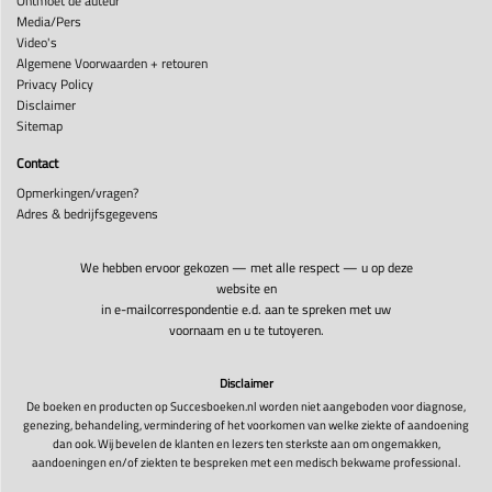
Ontmoet de auteur
Media/Pers
Video's
Algemene Voorwaarden + retouren
Privacy Policy
Disclaimer
Sitemap
Contact
Opmerkingen/vragen?
Adres & bedrijfsgegevens
We hebben ervoor gekozen — met alle respect — u op deze
website en
in e-mailcorrespondentie e.d. aan te spreken met uw
voornaam en u te tutoyeren.
Disclaimer
De boeken en producten op Succesboeken.nl worden niet aangeboden voor diagnose,
genezing, behandeling, vermindering of het voorkomen van welke ziekte of aandoening
dan ook. Wij bevelen de klanten en lezers ten sterkste aan om ongemakken,
aandoeningen en/of ziekten te bespreken met een medisch bekwame professional.