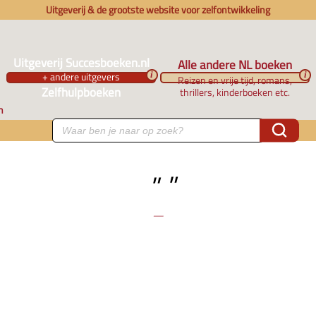
Uitgeverij & de grootste website voor zelfontwikkeling
Uitgeverij Succesboeken.nl
Alle andere NL boeken
+ andere uitgevers
i
i
Reizen en vrije tijd, romans,
Zelfhulpboeken
thrillers, kinderboeken etc.
n