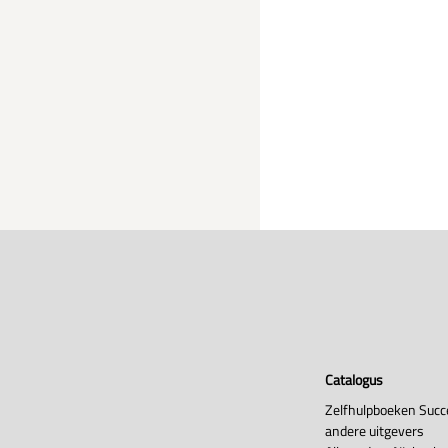
Catalogus
Zelfhulpboeken Succ
andere uitgevers