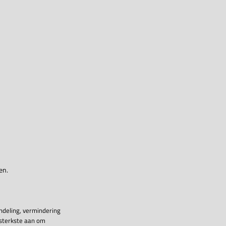
en.
ndeling, vermindering
 sterkste aan om