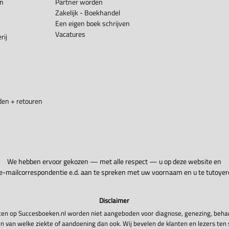
en
Partner worden
Zakelijk - Boekhandel
Een eigen boek schrijven
Vacatures
rij
en + retouren
We hebben ervoor gekozen — met alle respect — u op deze website en
 e-mailcorrespondentie e.d. aan te spreken met uw voornaam en u te tutoyer
Disclaimer
en op Succesboeken.nl worden niet aangeboden voor diagnose, genezing, beha
n van welke ziekte of aandoening dan ook. Wij bevelen de klanten en lezers ten