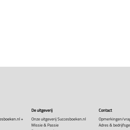
De uitgeverij
Contact
esboeken.nl +
Onze uitgeverij Succesboeken.nl
Opmerkingen/vra
Missie & Passie
Adres & bedrijfsg