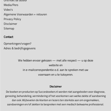
Ontmoet de auteur
Media/Pers
Video's
Algemene Voorwaarden + retouren
Privacy Policy
Disclaimer
Sitemap
Contact
Opmerkingen/vragen?
Adres & bedrijfsgegevens
We hebben ervoor gekozen — met alle respect — u op deze
website en
in e-mailcorrespondentie e.d. aan te spreken met uw
voornaam en u te tutoyeren.
Disclaimer
De boeken en producten op Succesboeken.nl worden niet aangeboden voor diagnose,
genezing, behandeling, vermindering of het voorkomen van welke ziekte of aandoening
dan ook. Wij bevelen de klanten en lezers ten sterkste aan om ongemakken,
aandoeningen en/of ziekten te bespreken met een medisch bekwame professional.