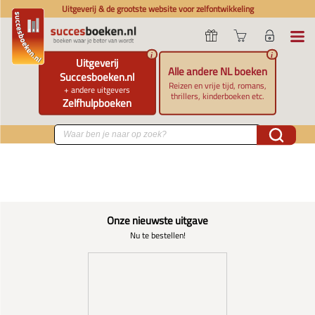
Uitgeverij & de grootste website voor zelfontwikkeling
i
i
Uitgeverij
Alle andere NL boeken
Succesboeken.nl
Reizen en vrije tijd, romans,
+ andere uitgevers
thrillers, kinderboeken etc.
Zelfhulpboeken
Onze nieuwste uitgave
Nu te bestellen!