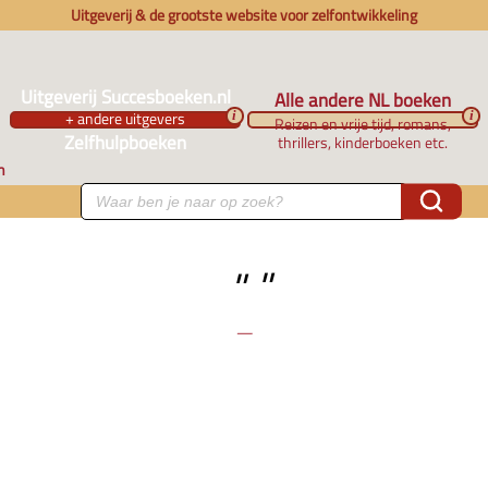
Uitgeverij & de grootste website voor zelfontwikkeling
Uitgeverij Succesboeken.nl
Alle andere NL boeken
+ andere uitgevers
i
i
Reizen en vrije tijd, romans,
Zelfhulpboeken
thrillers, kinderboeken etc.
n