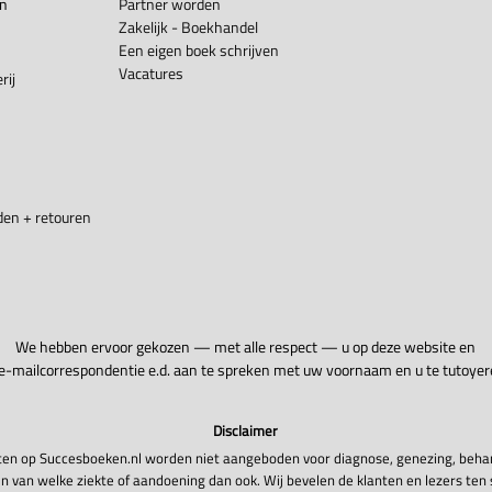
en
Partner worden
Zakelijk - Boekhandel
Een eigen boek schrijven
Vacatures
rij
en + retouren
We hebben ervoor gekozen — met alle respect — u op deze website en
 e-mailcorrespondentie e.d. aan te spreken met uw voornaam en u te tutoyer
Disclaimer
en op Succesboeken.nl worden niet aangeboden voor diagnose, genezing, beha
n van welke ziekte of aandoening dan ook. Wij bevelen de klanten en lezers ten