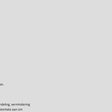
en.
ndeling, vermindering
 sterkste aan om