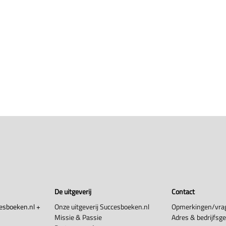
De uitgeverij
Contact
esboeken.nl +
Onze uitgeverij Succesboeken.nl
Opmerkingen/vra
Missie & Passie
Adres & bedrijfsg