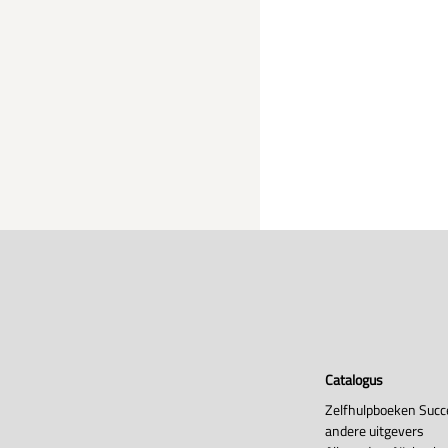
Catalogus
Zelfhulpboeken Succ
andere uitgevers