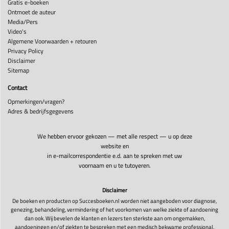
Gratis e-boeken
Ontmoet de auteur
Media/Pers
Video's
Algemene Voorwaarden + retouren
Privacy Policy
Disclaimer
Sitemap
Contact
Opmerkingen/vragen?
Adres & bedrijfsgegevens
We hebben ervoor gekozen — met alle respect — u op deze
website en
in e-mailcorrespondentie e.d. aan te spreken met uw
voornaam en u te tutoyeren.
Disclaimer
De boeken en producten op Succesboeken.nl worden niet aangeboden voor diagnose,
genezing, behandeling, vermindering of het voorkomen van welke ziekte of aandoening
dan ook. Wij bevelen de klanten en lezers ten sterkste aan om ongemakken,
aandoeningen en/of ziekten te bespreken met een medisch bekwame professional.