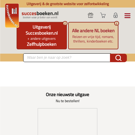
Uitgeverij & de grootste website voor zelfontwikkeling
i
i
Uitgeverij
Alle andere NL boeken
Succesboeken.nl
Reizen en vrije tijd, romans,
+ andere uitgevers
thrillers, kinderboeken etc.
Zelfhulpboeken
Onze nieuwste uitgave
Nu te bestellen!