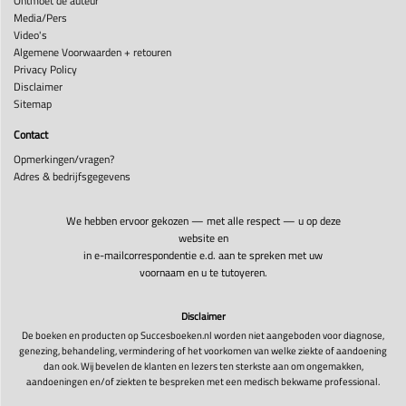
Ontmoet de auteur
Media/Pers
Video's
Algemene Voorwaarden + retouren
Privacy Policy
Disclaimer
Sitemap
Contact
Opmerkingen/vragen?
Adres & bedrijfsgegevens
We hebben ervoor gekozen — met alle respect — u op deze
website en
in e-mailcorrespondentie e.d. aan te spreken met uw
voornaam en u te tutoyeren.
Disclaimer
De boeken en producten op Succesboeken.nl worden niet aangeboden voor diagnose,
genezing, behandeling, vermindering of het voorkomen van welke ziekte of aandoening
dan ook. Wij bevelen de klanten en lezers ten sterkste aan om ongemakken,
aandoeningen en/of ziekten te bespreken met een medisch bekwame professional.