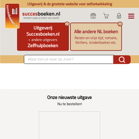
Uitgeverij & de grootste website voor zelfontwikkeling
i
i
Uitgeverij
Alle andere NL boeken
Succesboeken.nl
Reizen en vrije tijd, romans,
+ andere uitgevers
thrillers, kinderboeken etc.
Zelfhulpboeken
Onze nieuwste uitgave
Nu te bestellen!