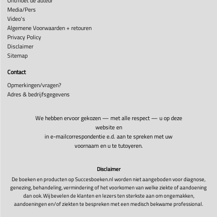
Ontmoet de auteur
Media/Pers
Video's
Algemene Voorwaarden + retouren
Privacy Policy
Disclaimer
Sitemap
Contact
Opmerkingen/vragen?
Adres & bedrijfsgegevens
We hebben ervoor gekozen — met alle respect — u op deze
website en
in e-mailcorrespondentie e.d. aan te spreken met uw
voornaam en u te tutoyeren.
Disclaimer
De boeken en producten op Succesboeken.nl worden niet aangeboden voor diagnose,
genezing, behandeling, vermindering of het voorkomen van welke ziekte of aandoening
dan ook. Wij bevelen de klanten en lezers ten sterkste aan om ongemakken,
aandoeningen en/of ziekten te bespreken met een medisch bekwame professional.