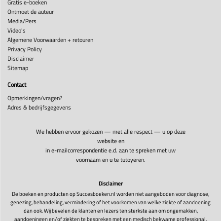
Gratis e-boeken
Ontmoet de auteur
Media/Pers
Video's
Algemene Voorwaarden + retouren
Privacy Policy
Disclaimer
Sitemap
Contact
Opmerkingen/vragen?
Adres & bedrijfsgegevens
We hebben ervoor gekozen — met alle respect — u op deze
website en
in e-mailcorrespondentie e.d. aan te spreken met uw
voornaam en u te tutoyeren.
Disclaimer
De boeken en producten op Succesboeken.nl worden niet aangeboden voor diagnose,
genezing, behandeling, vermindering of het voorkomen van welke ziekte of aandoening
dan ook. Wij bevelen de klanten en lezers ten sterkste aan om ongemakken,
aandoeningen en/of ziekten te bespreken met een medisch bekwame professional.