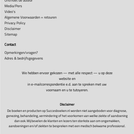
Ontmoet de auteur
Media/Pers
Video's
Algemene Voorwaarden + retouren
Privacy Policy
Disclaimer
Sitemap
Contact
Opmerkingen/vragen?
Adres & bedrijfsgegevens
We hebben ervoor gekozen — met alle respect — u op deze
website en
in e-mailcorrespondentie e.d. aan te spreken met uw
voornaam en u te tutoyeren.
Disclaimer
De boeken en producten op Succesboeken.nl worden niet aangeboden voor diagnose,
genezing, behandeling, vermindering of het voorkomen van welke ziekte of aandoening
dan ook. Wij bevelen de klanten en lezers ten sterkste aan om ongemakken,
aandoeningen en/of ziekten te bespreken met een medisch bekwame professional.