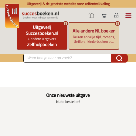
Uitgeverij & de grootste website voor zelfontwikkeling
i
i
Uitgeverij
Alle andere NL boeken
Succesboeken.nl
Reizen en vrije tijd, romans,
+ andere uitgevers
thrillers, kinderboeken etc.
Zelfhulpboeken
Onze nieuwste uitgave
Nu te bestellen!