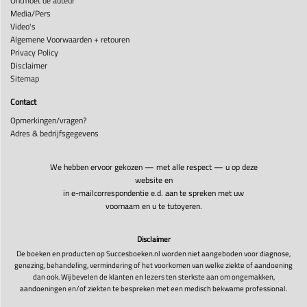
Ontmoet de auteur
Media/Pers
Video's
Algemene Voorwaarden + retouren
Privacy Policy
Disclaimer
Sitemap
Contact
Opmerkingen/vragen?
Adres & bedrijfsgegevens
We hebben ervoor gekozen — met alle respect — u op deze
website en
in e-mailcorrespondentie e.d. aan te spreken met uw
voornaam en u te tutoyeren.
Disclaimer
De boeken en producten op Succesboeken.nl worden niet aangeboden voor diagnose,
genezing, behandeling, vermindering of het voorkomen van welke ziekte of aandoening
dan ook. Wij bevelen de klanten en lezers ten sterkste aan om ongemakken,
aandoeningen en/of ziekten te bespreken met een medisch bekwame professional.