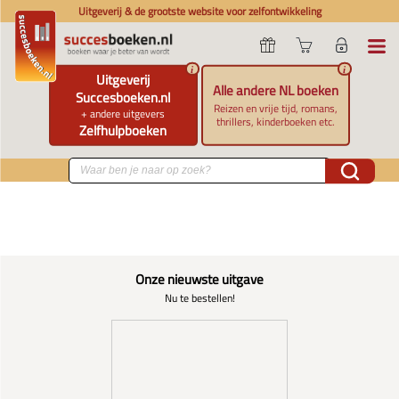
Uitgeverij & de grootste website voor zelfontwikkeling
i
i
Uitgeverij
Alle andere NL boeken
Succesboeken.nl
Reizen en vrije tijd, romans,
+ andere uitgevers
thrillers, kinderboeken etc.
Zelfhulpboeken
Onze nieuwste uitgave
Nu te bestellen!