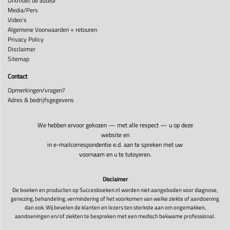
Ontmoet de auteur
Media/Pers
Video's
Algemene Voorwaarden + retouren
Privacy Policy
Disclaimer
Sitemap
Contact
Opmerkingen/vragen?
Adres & bedrijfsgegevens
We hebben ervoor gekozen — met alle respect — u op deze
website en
in e-mailcorrespondentie e.d. aan te spreken met uw
voornaam en u te tutoyeren.
Disclaimer
De boeken en producten op Succesboeken.nl worden niet aangeboden voor diagnose,
genezing, behandeling, vermindering of het voorkomen van welke ziekte of aandoening
dan ook. Wij bevelen de klanten en lezers ten sterkste aan om ongemakken,
aandoeningen en/of ziekten te bespreken met een medisch bekwame professional.