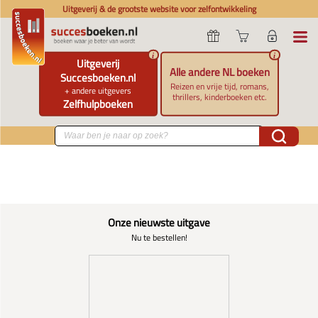
Uitgeverij & de grootste website voor zelfontwikkeling
i
i
Uitgeverij
Alle andere NL boeken
Succesboeken.nl
Reizen en vrije tijd, romans,
+ andere uitgevers
thrillers, kinderboeken etc.
Zelfhulpboeken
Onze nieuwste uitgave
Nu te bestellen!